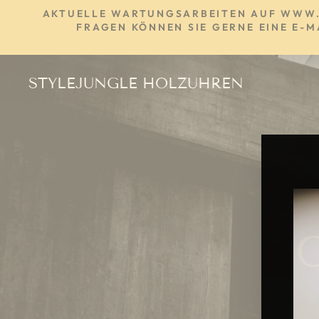
Direkt
AKTUELLE WARTUNGSARBEITEN AUF WWW.ST
zum
FRAGEN KÖNNEN SIE GERNE EINE E-M
Inhalt
STYLEJUNGLE HOLZUHREN