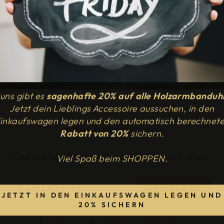
 uns gibt es
sagenhafte 20%
auf alle Holzarmbanduh
Jetzt dein Lieblings Accessoire aussuchen, in den
inkaufswagen legen und den automatisch berechnet
BE THE FIRST TO KNOW
Rabatt von 20%
sichern.
Get notified when we re-open our online store.
Viel Spaß beim SHOPPEN.
ANMELDEN
JETZT IN DEN EINKAUFSWAGEN LEGEN UND
20% SICHERN
Auf
Auf
Auf
Teilen
Twittern
Pinnen