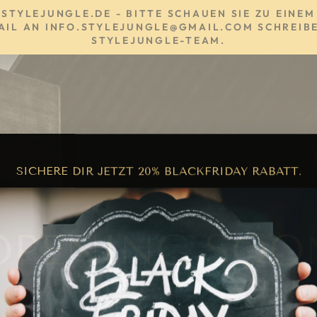
YLEJUNGLE.DE - BITTE SCHAUEN SIE ZU EINEM 
AIL AN INFO.STYLEJUNGLE@GMAIL.COM SCHREIBE
TYLEJUNGLE-TEAM.
SICHERE DIR JETZT 20% BLACKFRIDAY RABATT.
OPENING SOO