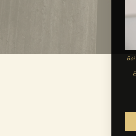
Bei
E
E-
MAIL
ADRESSE