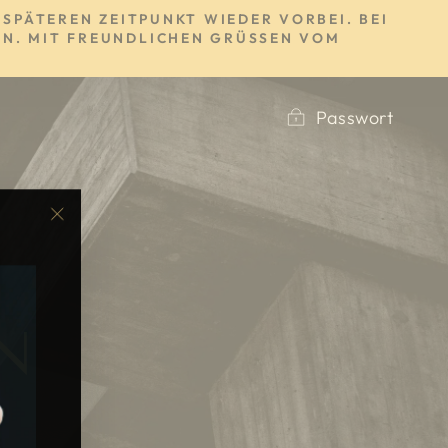
SPÄTEREN ZEITPUNKT WIEDER VORBEI. BEI
N. MIT FREUNDLICHEN GRÜSSEN VOM S
Passwort
"Schließen
(Esc)"
N