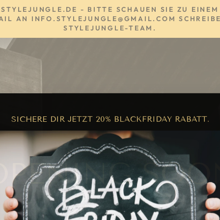
YLEJUNGLE.DE - BITTE SCHAUEN SIE ZU EINEM 
AIL AN INFO.STYLEJUNGLE@GMAIL.COM SCHREIBE
TYLEJUNGLE-TEAM.
SICHERE DIR JETZT 20% BLACKFRIDAY RABATT.
OPENING SOO