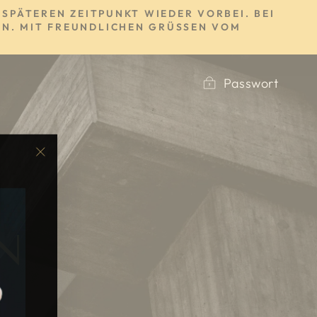
SPÄTEREN ZEITPUNKT WIEDER VORBEI. BEI
N. MIT FREUNDLICHEN GRÜSSEN VOM S
Passwort
"Schließen
(Esc)"
N