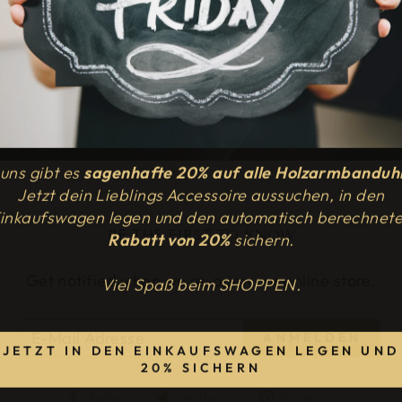
 uns gibt es
sagenhafte 20%
auf alle Holzarmbanduh
Jetzt dein Lieblings Accessoire aussuchen, in den
inkaufswagen legen und den automatisch berechnet
BE THE FIRST TO KNOW
Rabatt von 20%
sichern.
Get notified when we re-open our online store.
Viel Spaß beim SHOPPEN.
ANMELDEN
JETZT IN DEN EINKAUFSWAGEN LEGEN UND
20% SICHERN
Auf
Auf
Auf
Teilen
Twittern
Pinnen