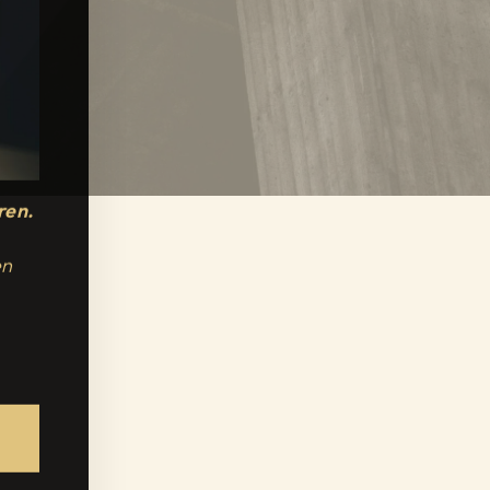
ren.
en