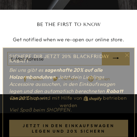
BE THE FIRST TO KNOW
Get notified when we re-open our online store.
SICHERE DIR JETZT 20% BLACKFRIDAY
E-
RABATT.
"Sch
MAIL
Bei uns gibt es
sagenhafte 20%
auf alle
(Esc
ADRESSE
Holzarmbanduhren.
Jetzt dein Lieblings
Auf
Auf
Auf
Teilen
Twittern
Pinnen
Accessoire aussuchen, in den Einkaufswagen
Facebook
Twitter
Pinterest
legen und den automatisch berechneten
Rabatt
teilen
twittern
pinnen
von 20%
sichern.
Dieser Shop wird mit Hilfe von
Shopify
betrieben
werden
Viel Spaß beim SHOPPEN.
JETZT IN DEN EINKAUFSWAGEN
LEGEN UND 20% SICHERN