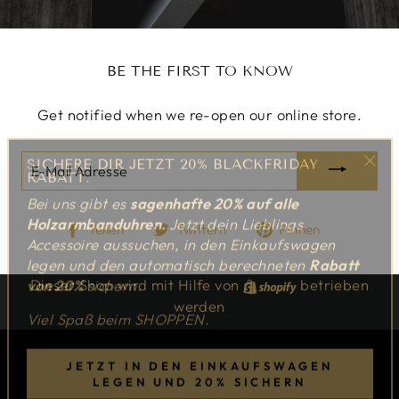
BE THE FIRST TO KNOW
Get notified when we re-open our online store.
SICHERE DIR JETZT 20% BLACKFRIDAY
E-
RABATT.
"Sch
MAIL
Bei uns gibt es
sagenhafte 20%
auf alle
(Esc
ADRESSE
Holzarmbanduhren.
Jetzt dein Lieblings
Auf
Auf
Auf
Teilen
Twittern
Pinnen
Accessoire aussuchen, in den Einkaufswagen
Facebook
Twitter
Pinterest
legen und den automatisch berechneten
Rabatt
teilen
twittern
pinnen
von 20%
sichern.
Dieser Shop wird mit Hilfe von
Shopify
betrieben
werden
Viel Spaß beim SHOPPEN.
JETZT IN DEN EINKAUFSWAGEN
LEGEN UND 20% SICHERN