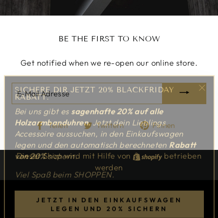
BE THE FIRST TO KNOW
Get notified when we re-open our online store.
SICHERE DIR JETZT 20% BLACKFRIDAY
E-
RABATT.
"Sch
MAIL
Bei uns gibt es
sagenhafte 20%
auf alle
(Esc
ADRESSE
Holzarmbanduhren.
Jetzt dein Lieblings
Auf
Auf
Auf
Teilen
Twittern
Pinnen
Accessoire aussuchen, in den Einkaufswagen
Facebook
Twitter
Pinterest
legen und den automatisch berechneten
Rabatt
teilen
twittern
pinnen
von 20%
sichern.
Dieser Shop wird mit Hilfe von
Shopify
betrieben
werden
Viel Spaß beim SHOPPEN.
JETZT IN DEN EINKAUFSWAGEN
LEGEN UND 20% SICHERN