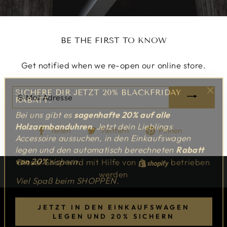
BE THE FIRST TO KNOW
Get notified when we re-open our online store.
SICHERE DIR JETZT 20% BLACKFRIDAY
E-
RABATT.
"Sch
MAIL
Bei uns gibt es
sagenhafte 20%
auf alle
(Esc
ADRESSE
Holzarmbanduhren.
Jetzt dein Lieblings
Auf
Auf
Auf
Teilen
Twittern
Pinnen
Accessoire aussuchen, in den Einkaufswagen
Facebook
Twitter
Pinterest
legen und den automatisch berechneten
Rabatt
teilen
twittern
pinnen
von 20%
sichern.
Dieser Shop wird mit Hilfe von
Shopify
betrieben
werden
Viel Spaß beim SHOPPEN.
JETZT IN DEN EINKAUFSWAGEN
LEGEN UND 20% SICHERN