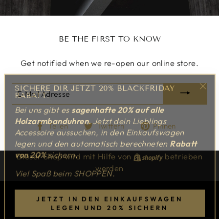
BE THE FIRST TO KNOW
Get notified when we re-open our online store.
SICHERE DIR JETZT 20% BLACKFRIDAY
E-
RABATT.
"Sch
MAIL
Bei uns gibt es
sagenhafte 20%
auf alle
(Esc
ADRESSE
Holzarmbanduhren.
Jetzt dein Lieblings
Auf
Auf
Auf
Teilen
Twittern
Pinnen
Accessoire aussuchen, in den Einkaufswagen
Facebook
Twitter
Pinterest
legen und den automatisch berechneten
Rabatt
teilen
twittern
pinnen
von 20%
sichern.
Dieser Shop wird mit Hilfe von
Shopify
betrieben
Viel Spaß beim SHOPPEN.
werden
JETZT IN DEN EINKAUFSWAGEN
LEGEN UND 20% SICHERN