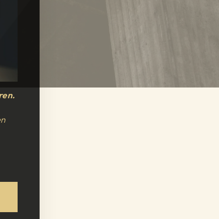
ren.
en