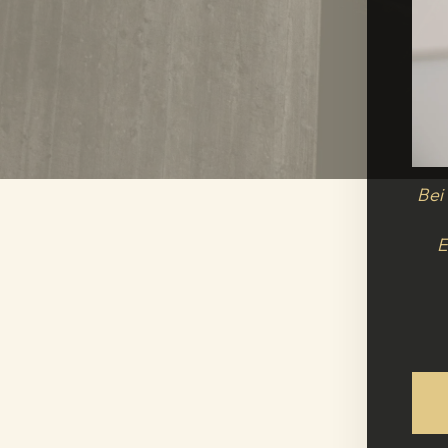
Bei
E
E-
MAIL
ADRESSE