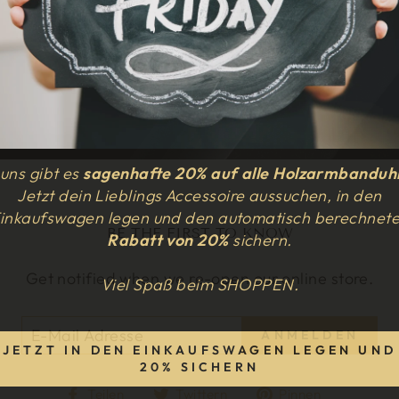
 uns gibt es
sagenhafte 20%
auf alle Holzarmbanduh
Jetzt dein Lieblings Accessoire aussuchen, in den
inkaufswagen legen und den automatisch berechnet
BE THE FIRST TO KNOW
Rabatt von 20%
sichern.
Get notified when we re-open our online store.
Viel Spaß beim SHOPPEN.
ANMELDEN
JETZT IN DEN EINKAUFSWAGEN LEGEN UND
20% SICHERN
Auf
Auf
Auf
Teilen
Twittern
Pinnen