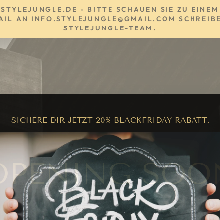
YLEJUNGLE.DE - BITTE SCHAUEN SIE ZU EINEM 
AIL AN INFO.STYLEJUNGLE@GMAIL.COM SCHREIBE
TYLEJUNGLE-TEAM.
SICHERE DIR JETZT 20% BLACKFRIDAY RABATT.
OPENING SOO