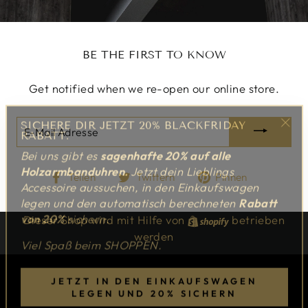
BE THE FIRST TO KNOW
Get notified when we re-open our online store.
SICHERE DIR JETZT 20% BLACKFRIDAY
E-
RABATT.
"Sch
MAIL
Bei uns gibt es
sagenhafte 20%
auf alle
(Esc
ADRESSE
Holzarmbanduhren.
Jetzt dein Lieblings
Auf
Auf
Auf
Teilen
Twittern
Pinnen
Accessoire aussuchen, in den Einkaufswagen
Facebook
Twitter
Pinterest
legen und den automatisch berechneten
Rabatt
teilen
twittern
pinnen
von 20%
sichern.
Dieser Shop wird mit Hilfe von
Shopify
betrieben
werden
Viel Spaß beim SHOPPEN.
JETZT IN DEN EINKAUFSWAGEN
LEGEN UND 20% SICHERN